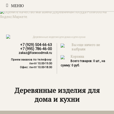
МЕНЮ
+7 (929) 504-66-63
Вы еще ничего не
+7 (995) 786-46-00
выбрали
zakaz@foxwoodmsk.ru
Корзина
Прием заказов по телефону:
Всего товаров:
0
шт., на
пн-пт 10.00-19.00
сумму:
0
руб.
Офис: пн-пт 10.00-18.00
Деревянные изделия для
дома и кухни