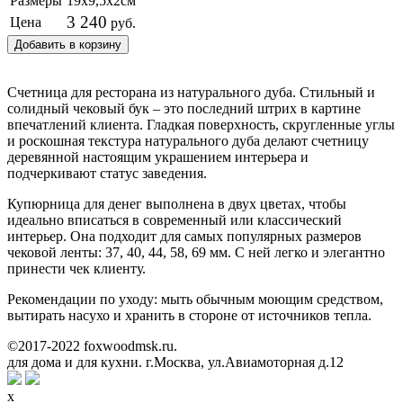
Размеры
19х9,5х2см
3 240
Цена
руб.
Добавить в корзину
Счетница для ресторана из натурального дуба. Стильный и
солидный чековый бук – это последний штрих в картине
впечатлений клиента. Гладкая поверхность, скругленные углы
и роскошная текстура натурального дуба делают счетницу
деревянной настоящим украшением интерьера и
подчеркивают статус заведения.
Купюрница для денег выполнена в двух цветах, чтобы
идеально вписаться в современный или классический
интерьер. Она подходит для самых популярных размеров
чековой ленты: 37, 40, 44, 58, 69 мм. С ней легко и элегантно
принести чек клиенту.
Рекомендации по уходу: мыть обычным моющим средством,
вытирать насухо и хранить в стороне от источников тепла.
©2017-2022 foxwoodmsk.ru.
Деревянная посуда и аксессуары
для дома и для кухни. г.Москва, ул.Авиамоторная д.12
x