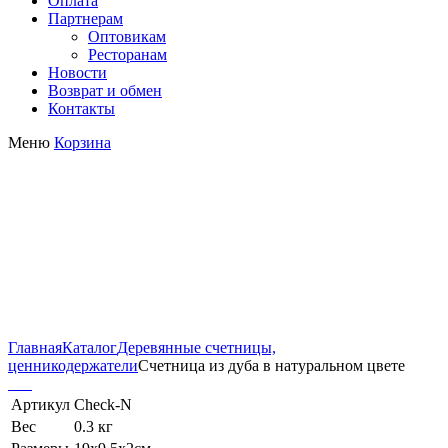
Оплата
Партнерам
Оптовикам
Ресторанам
Новости
Возврат и обмен
Контакты
Меню
Корзина
Счетница из дуба в
натуральном цвете
Главная
Каталог
Деревянные счетницы,
ценникодержатели
Счетница из дуба в натуральном цвете
Артикул
Check-N
Вес
0.3 кг