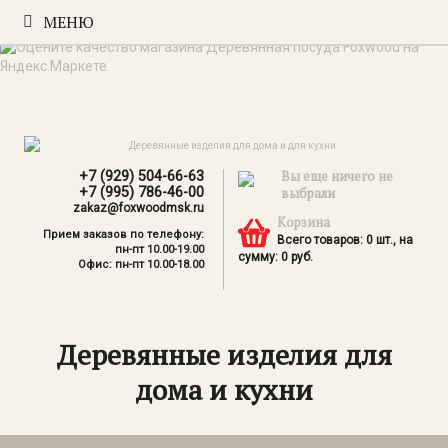
МЕНЮ
+7 (929) 504-66-63
Вы еще ничего не
+7 (995) 786-46-00
выбрали
zakaz@foxwoodmsk.ru
Корзина
Прием заказов по телефону:
Всего товаров:
0
шт., на
пн-пт 10.00-19.00
сумму:
0
руб.
Офис: пн-пт 10.00-18.00
Деревянные изделия для
дома и кухни