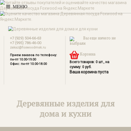
МЕНЮ
Вы еще ничего не
+7 (929) 504-66-63
+7 (995) 786-46-00
выбрали
zakaz@foxwoodmsk.ru
Корзина
Прием заказов по телефону:
пн-пт 10.00-19.00
Всего товаров:
0
шт., на
Офис: пн-пт 10.00-18.00
сумму:
0
руб.
Ваша корзина пуста
Деревянные изделия для
дома и кухни