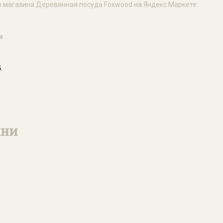
и
.
хни