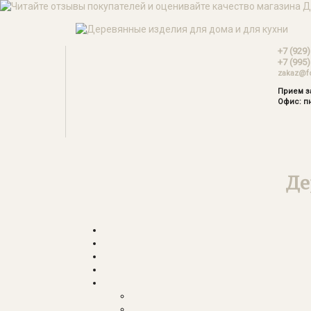
+7 (929)
+7 (995)
zakaz@f
Прием за
Офис: пн
Де