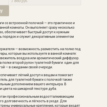
7 860
руб.
ну
ги со встроенной полочкой — это практичное и
анной комнаты. Он выполняет сразу несколько
во, обеспечивает быстрый доступ к нужным
ь порядок и служит декоративным элементом
ержателя — возможность разместить на полке под
ары, которые вы используете в ванной комнате:
свежитель воздуха или ароматический диффузор.
 полке второй рулон туалетной бумаги: один для
гой — в ожидании своей очереди.
еспечивает лёгкий доступ к вещам и помогает
ель для туалетной бумаги с полочкой также
тильным дополнением вашего интерьера. В
 цвета на шикарной текстуре дуба.
ботан профессиональным водоотталкивающим
го долговечность и лёгкость в уходе. Для
трены универсальные крепления, которые входят