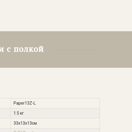
и с полкой
Paper13Z-L
1.5 кг
33х13х13см