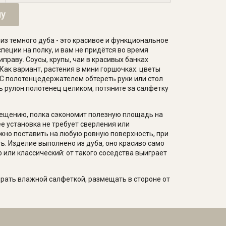
ну
из темного дуба - это красивое и функциональное
пеции на полку, и вам не придётся во время
праву. Соусы, крупы, чаи в красивых банках
 Как вариант, растения в мини горшочках: цветы
. С полотенцедержателем обтереть руки или стол
ь рулон полотенец целиком, потяните за салфетку
ещению, полка сэкономит полезную площадь на
ее установка не требует сверления или
жно поставить на любую ровную поверхность, при
ь. Изделие выполнено из дуба, оно красиво само
 или классический: от такого соседства выиграет
рать влажной салфеткой, размещать в стороне от