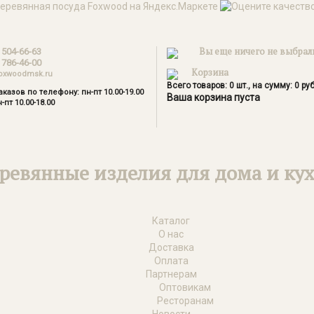
Вы еще ничего не выбрал
 504-66-63
 786-46-00
Корзина
oxwoodmsk.ru
Всего товаров:
0
шт., на сумму:
0
руб
казов по телефону: пн-пт 10.00-19.00
Ваша корзина пуста
-пт 10.00-18.00
ревянные изделия для дома и ку
Каталог
О нас
Доставка
Оплата
Партнерам
Оптовикам
Ресторанам
Новости