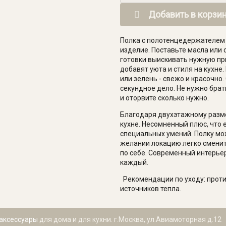
Добавить в корзи
Полка с полотенцедержателем 
изделие. Поставьте масла или с
готовки выискивать нужную при
добавят уюта и стиля на кухне.
или зелень - свежо и красочно
секундное дело. Не нужно брат
и оторвите сколько нужно.
Благодаря двухэтажному разм
кухне. Несомненный плюс, что 
специальных умений. Полку мо
желании локацию легко сменит
по себе. Современный интерьер
каждый.
Рекомендации по уходу: проти
источников тепла.
аксессуары
для дома и для кухни. г.Москва, ул.Авиамоторная д.12