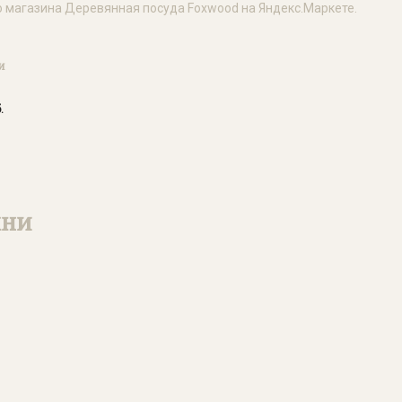
и
.
хни