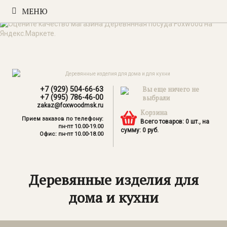
МЕНЮ
+7 (929) 504-66-63
Вы еще ничего не
+7 (995) 786-46-00
выбрали
zakaz@foxwoodmsk.ru
Корзина
Прием заказов по телефону:
Всего товаров:
0
шт., на
пн-пт 10.00-19.00
сумму:
0
руб.
Офис: пн-пт 10.00-18.00
Деревянные изделия для
дома и кухни