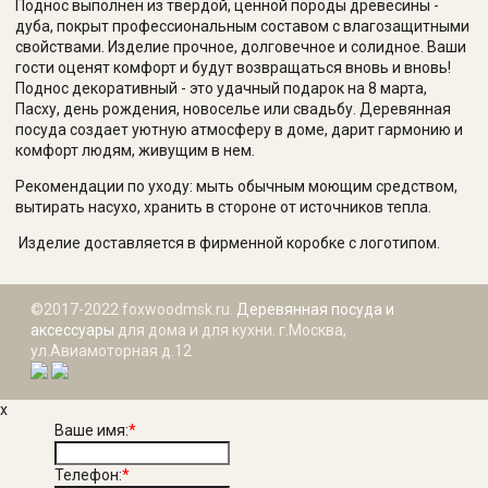
Поднос выполнен из твердой, ценной породы древесины -
дуба, покрыт профессиональным составом с влагозащитными
свойствами. Изделие прочное, долговечное и солидное. Ваши
гости оценят комфорт и будут возвращаться вновь и вновь!
Поднос декоративный - это удачный подарок на 8 марта,
Пасху, день рождения, новоселье или свадьбу. Деревянная
посуда создает уютную атмосферу в доме, дарит гармонию и
комфорт людям, живущим в нем.
Рекомендации по уходу: мыть обычным моющим средством,
вытирать насухо, хранить в стороне от источников тепла.
Изделие доставляется в фирменной коробке с логотипом.
©2017-2022 foxwoodmsk.ru.
Деревянная посуда и
аксессуары
для дома и для кухни. г.Москва,
ул.Авиамоторная д.12
x
Ваше имя:
*
Телефон:
*