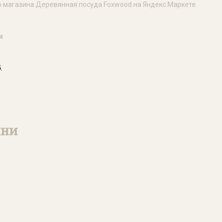
и
.
хни