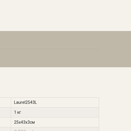
Laurel2543L
1 кг
25х43х3см